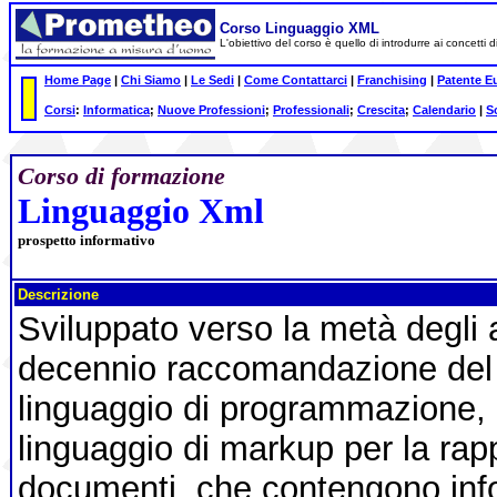
Corso Linguaggio XML
L'obiettivo del corso è quello di introdurre ai concetti
Home Page
|
Chi Siamo
|
Le Sedi
|
Come Contattarci
|
Franchising
|
Patente E
Corsi
:
Informatica
;
Nuove Professioni
;
Professionali
;
Crescita
;
Calendario
|
S
Corso di formazione
Linguaggio Xml
prospetto informativo
Descrizione
Sviluppato verso la metà degli a
decennio raccomandazione de
linguaggio di programmazione,
linguaggio di markup per la rap
documenti, che contengono infor