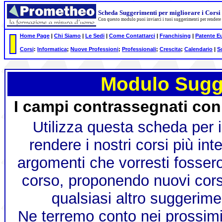
Scheda Suggerimenti per migliorare i Corsi
Con questo modulo puoi inviarci
i tuoi suggerimenti
per
rendere
Home Page
|
Chi Siamo
|
Le Sedi
|
Come Contattarci
|
Franchising
|
Patente E
Corsi
:
Informatica
;
Nuove Professioni
;
Professionali
;
Crescita
;
Calendario
|
S
Modulo Sugg
I campi contrassegnati con
Utilizza questa scheda per i
rendere i nostri corsi più int
argomenti che vorresti fossero 
corso, proponendo nuovi corsi
qualsiasi altro suggerimen
Ne terremo conto nei prossimi