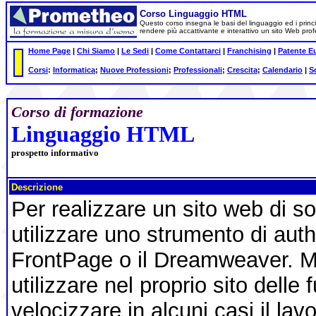
Corso Linguaggio HTML
Questo corso insegna le basi del linguaggio ed i princi
rendere più accattivante e interattivo un sito Web pr
Home Page
|
Chi Siamo
|
Le Sedi
|
Come Contattarci
|
Franchising
|
Patente E
Corsi
:
Informatica
;
Nuove Professioni
;
Professionali
;
Crescita
;
Calendario
|
S
Corso di formazione
Linguaggio HTML
prospetto informativo
Descrizione
Per realizzare un sito web di sol
utilizzare uno strumento di auth
FrontPage o il Dreamweaver. Ma
utilizzare nel proprio sito delle
velocizzare in alcuni casi il lav