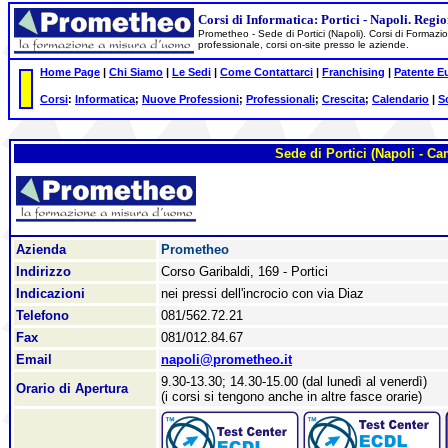
Corsi di Informatica: Portici - Napoli. Reg
Prometheo - Sede di Portici (Napoli). Corsi di Formazione
professionale, corsi on-site presso le aziende.
Home Page
|
Chi Siamo
|
Le Sedi
|
Come Contattarci
|
Franchising
|
Patente E
Corsi
:
Informatica
;
Nuove Professioni
;
Professionali
;
Crescita
;
Calendario
|
S
Sede di Portici (Napoli - C
Azienda
Prometheo
Indirizzo
Corso Garibaldi, 169 - Portici
Indicazioni
nei pressi dell'incrocio con via Diaz
Telefono
081/562.72.21
Fax
081/012.84.67
Email
napoli@prometheo.it
9.30-13.30; 14.30-15.00 (dal lunedì al venerdì)
Orario di Apertura
(i corsi si tengono anche in altre fasce orarie)