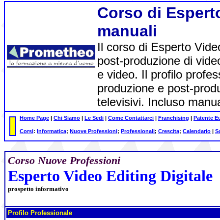
Corso di Esperto
manuali
Il corso di Esperto Video
post-produzione di video 
e video. Il profilo profe
produzione e post-produ
televisivi. Incluso manua
Home Page
|
Chi Siamo
|
Le Sedi
|
Come Contattarci
|
Franchising
|
Patente E
Corsi
:
Informatica
;
Nuove Professioni
;
Professionali
;
Crescita
;
Calendario
|
S
Corso Nuove Professioni
Esperto Video Editing Digitale
prospetto informativo
Profilo Professionale