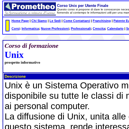
Corso Unix per Utente Finale
Questo corso si propone di dare le conoscenze necessar
fornendo al contempo le informazioni utili per una man
Home Page
|
Chi Siamo
|
Le Sedi
|
Come Contattarci
|
Franchising
|
Patente E
Corsi
:
Informatica
;
Nuove Professioni
;
Professionali
;
Crescita
;
Calendario
|
S
Corso di formazione
Unix
prospetto informativo
Descrizione
Unix è un Sistema Operativo mu
disponibile su tutte le classi d
ai personal computer.
La diffusione di Unix, unita alle
questo sistema, rende interessa