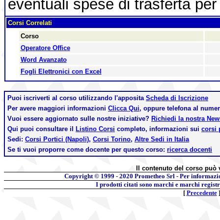
eventuali spese di trasferta per 
Corsi Correlati
Corso
Operatore Office
Word Avanzato
Fogli Elettronici con Excel
Puoi iscriverti al corso utilizzando l'apposita
Scheda di Iscrizione
Per avere maggiori informazioni
Clicca Qui,
oppure telefona al nume
Vuoi essere aggiornato sulle nostre iniziative?
Richiedi la nostra Ne
Qui puoi consultare il
Listino Corsi
completo, informazioni sui
corsi 
Sedi:
Corsi Portici (Napoli)
,
Corsi Torino
,
Altre Sedi in Italia
Se ti vuoi proporre come docente per questo corso:
ricerca docenti
Il contenuto del corso può 
Copyright © 1999 - 2020
Prometheo Srl - Per informazi
I prodotti citati sono marchi e marchi regist
[
Precedente