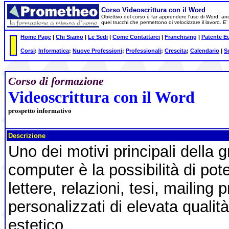
Corso Videoscrittura con il Word
Obiettivo del corso è far apprendere l'uso di Word, anch
quei trucchi che permettono di velocizzare il lavoro. 
Home Page
|
Chi Siamo
|
Le Sedi
|
Come Contattarci
|
Franchising
|
Patente E
Corsi
:
Informatica
;
Nuove Professioni
;
Professionali
;
Crescita
;
Calendario
|
S
Corso di formazione
Videoscrittura con il Word
prospetto informativo
Descrizione
Uno dei motivi principali della 
computer è la possibilità di po
lettere, relazioni, tesi, mailing
personalizzati di elevata qualit
estetico.