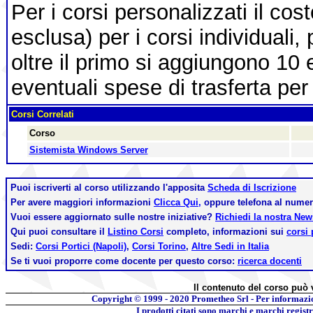
Per i corsi personalizzati il cos
esclusa) per i corsi individuali,
oltre il primo si aggiungono 10 
eventuali spese di trasferta per 
Corsi Correlati
Corso
Sistemista Windows Server
Puoi iscriverti al corso utilizzando l'apposita
Scheda di Iscrizione
Per avere maggiori informazioni
Clicca Qui,
oppure telefona al nume
Vuoi essere aggiornato sulle nostre iniziative?
Richiedi la nostra Ne
Qui puoi consultare il
Listino Corsi
completo, informazioni sui
corsi 
Sedi:
Corsi Portici (Napoli)
,
Corsi Torino
,
Altre Sedi in Italia
Se ti vuoi proporre come docente per questo corso:
ricerca docenti
Il contenuto del corso può 
Copyright © 1999 - 2020
Prometheo Srl - Per informazi
I prodotti citati sono marchi e marchi regist