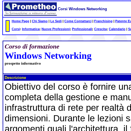
Corsi Windows Networking
Home Page
|
Chi Siamo
|
Le Sedi
|
Come Contattarci
|
Franchising
|
Patente E
Corsi
:
Informatica
;
Nuove Professioni
;
Professionali
;
Crescita
;
Calendario
|
S
Corso di formazione
Windows Networking
prospetto informativo
Descrizione
Obiettivo del corso è fornire u
completa della gestione e manu
infrastruttura di rete per realtà
dimensioni. Durante le lezioni 
argomenti quali l'architettura, i