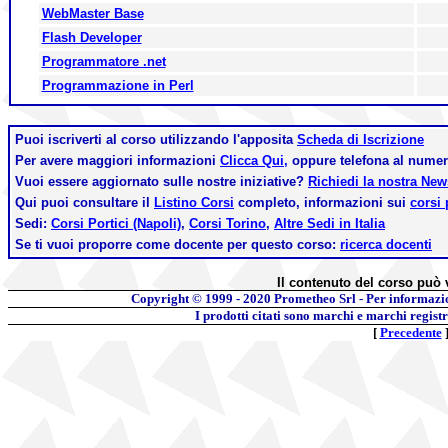
WebMaster Base
Flash Developer
Programmatore .net
Programmazione in Perl
Puoi iscriverti al corso utilizzando l'apposita
Scheda di Iscrizione
Per avere maggiori informazioni
Clicca Qui,
oppure telefona al nume
Vuoi essere aggiornato sulle nostre iniziative?
Richiedi la nostra Ne
Qui puoi consultare il
Listino Corsi
completo, informazioni sui
corsi 
Sedi:
Corsi Portici (Napoli)
,
Corsi Torino
,
Altre Sedi in Italia
Se ti vuoi proporre come docente per questo corso:
ricerca docenti
Il contenuto del corso può 
Copyright © 1999 - 2020
Prometheo Srl - Per informazi
I prodotti citati sono marchi e marchi regist
[
Precedente