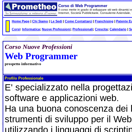
Corso di Web Programmer
Il corso mette in grado di sviluppare siti web dinamici e
Internet, Società Pubblicitarie, Consulente Aziendale
Home Page
|
Chi Siamo
|
Le Sedi
|
Come Contattarci
|
Franchising
|
Patente E
Corsi
:
Informatica
;
Nuove Professioni
;
Professionali
;
Crescita
;
Calendario
|
S
Corso Nuove Professioni
Web Programmer
prospetto informativo
Profilo Professionale
E' specializzato nella progetta
software e applicazioni web.
Ha una buona conoscenza dei l
strumenti di sviluppo per il W
utilizzando i linguaggi di scripti