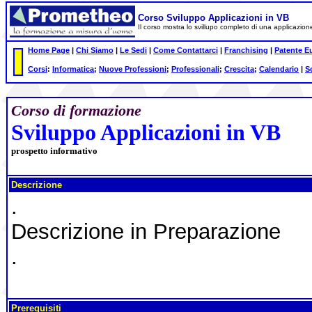
Corso Sviluppo Applicazioni in VB
Il corso mostra lo svillupo completo di una applicazion
Home Page
|
Chi Siamo
|
Le Sedi
|
Come Contattarci
|
Franchising
|
Patente E
Corsi
:
Informatica
;
Nuove Professioni
;
Professionali
;
Crescita
;
Calendario
|
S
Corso di formazione
Sviluppo Applicazioni in VB
prospetto informativo
Descrizione
.
Descrizione in Preparazione
.
Prerequisiti