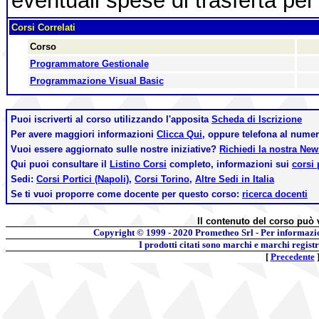
eventuali spese di trasferta per 
Corsi Correlati
Corso
Programmatore Gestionale
Programmazione Visual Basic
Puoi iscriverti al corso utilizzando l'apposita
Scheda di Iscrizione
Per avere maggiori informazioni
Clicca Qui,
oppure telefona al nume
Vuoi essere aggiornato sulle nostre iniziative?
Richiedi la nostra Ne
Qui puoi consultare il
Listino Corsi
completo, informazioni sui
corsi 
Sedi:
Corsi Portici (Napoli)
,
Corsi Torino
,
Altre Sedi in Italia
Se ti vuoi proporre come docente per questo corso:
ricerca docenti
Il contenuto del corso può 
Copyright © 1999 - 2020
Prometheo Srl - Per informazi
I prodotti citati sono marchi e marchi regist
[
Precedente