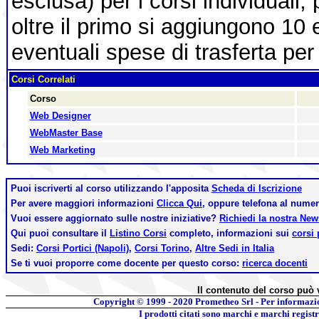
esclusa) per i corsi individuali,
oltre il primo si aggiungono 10 
eventuali spese di trasferta per 
Corsi Correlati
Corso
Web Designer
WebMaster Base
Web Marketing
Puoi iscriverti al corso utilizzando l'apposita
Scheda di Iscrizione
Per avere maggiori informazioni
Clicca Qui,
oppure telefona al nume
Vuoi essere aggiornato sulle nostre iniziative?
Richiedi la nostra Ne
Qui puoi consultare il
Listino Corsi
completo, informazioni sui
corsi 
Sedi:
Corsi Portici (Napoli)
,
Corsi Torino
,
Altre Sedi in Italia
Se ti vuoi proporre come docente per questo corso:
ricerca docenti
Il contenuto del corso può 
Copyright © 1999 - 2020
Prometheo Srl - Per informazi
I prodotti citati sono marchi e marchi regist