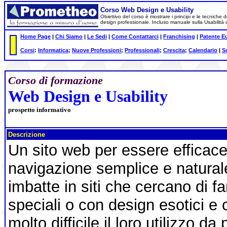
Corso Web Design e Usability
Obiettivo del corso è mostrare i principi e le tecniche 
design professionale. Incluso manuale sulla Usabilità 
Home Page
|
Chi Siamo
|
Le Sedi
|
Come Contattarci
|
Franchising
|
Patente E
Corsi
:
Informatica
;
Nuove Professioni
;
Professionali
;
Crescita
;
Calendario
|
S
Corso di formazione
Web Design e Usability
prospetto informativo
Descrizione
Un sito web per essere efficac
navigazione semplice e natural
imbatte in siti che cercano di fa
speciali o con design esotici e
molto difficile il loro utilizzo da