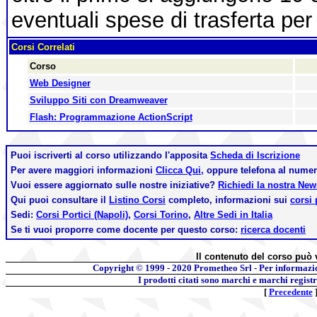
eventuali spese di trasferta per 
Corsi Correlati
Corso
Web Designer
Sviluppo Siti con Dreamweaver
Flash: Programmazione ActionScript
Puoi iscriverti al corso utilizzando l'apposita
Scheda di Iscrizione
Per avere maggiori informazioni
Clicca Qui,
oppure telefona al nume
Vuoi essere aggiornato sulle nostre iniziative?
Richiedi la nostra Ne
Qui puoi consultare il
Listino Corsi
completo, informazioni sui
corsi 
Sedi:
Corsi Portici (Napoli)
,
Corsi Torino
,
Altre Sedi in Italia
Se ti vuoi proporre come docente per questo corso:
ricerca docenti
Il contenuto del corso può 
Copyright © 1999 - 2020
Prometheo Srl - Per informazi
I prodotti citati sono marchi e marchi regist
[
Precedente