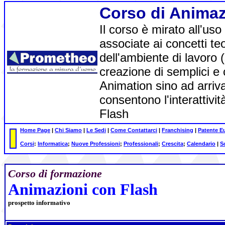
Corso di Animaz
Il corso è mirato all'us
associate ai concetti teo
dell'ambiente di lavoro (s
creazione di semplici e
Animation sino ad arrivar
consentono l'interattivi
Flash
Home Page
|
Chi Siamo
|
Le Sedi
|
Come Contattarci
|
Franchising
|
Patente E
Corsi
:
Informatica
;
Nuove Professioni
;
Professionali
;
Crescita
;
Calendario
|
S
Corso di formazione
Animazioni con Flash
prospetto informativo