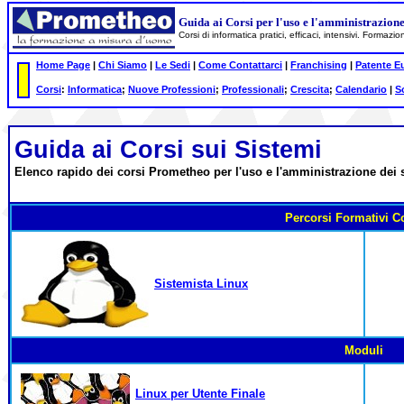
Guida ai Corsi per l'uso e l'amministrazione
Corsi di informatica pratici, efficaci, intensivi. Formazi
Home Page
|
Chi Siamo
|
Le Sedi
|
Come Contattarci
|
Franchising
|
Patente E
Corsi
:
Informatica
;
Nuove Professioni
;
Professionali
;
Crescita
;
Calendario
|
S
Guida ai
Corsi sui
Sistemi
Elenco rapido dei corsi Prometheo per l'uso e l'amministrazione dei s
Percorsi Formativi C
Sistemista Linux
Moduli
Linux per Utente Finale