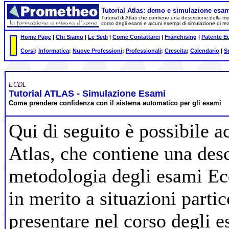
Tutorial Atlas
: demo e simulazione esam
Tutorial di Atlas che contiene una descrizione della me
corso degli esami e alcuni esempi di simulazione di re
Home Page
|
Chi Siamo
|
Le Sedi
|
Come Contattarci
|
Franchising
|
Patente E
Corsi
:
Informatica
;
Nuove Professioni
;
Professionali
;
Crescita
;
Calendario
|
S
ECDL
Tutorial ATLAS - Simulazione Esami
Come prendere confidenza con il sistema automatico per gli esami
Qui di seguito è possibile a
Atlas, che contiene una desc
metodologia degli esami Ecd
in merito a situazioni parti
presentare nel corso degli 