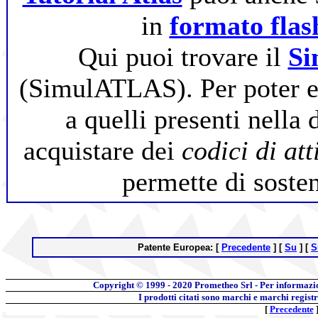
in
formato flas
Qui puoi trovare il
Si
(SimulATLAS). Per poter eff
a quelli presenti nella
acquistare dei
codici di at
permette di soste
Patente Europea:
[
Precedente
]
[
Su
]
[
S
Copyright © 1999 - 2020
Prometheo Srl - Per informazi
I prodotti citati sono marchi e marchi regist
[
Precedente