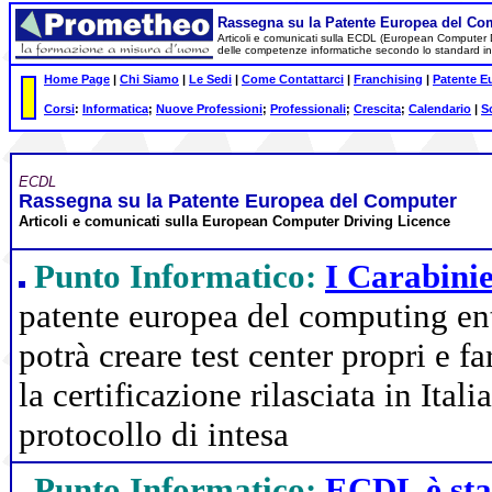
Rassegna su la
Patente Europea del Co
Articoli e comunicati sulla ECDL (European Computer Dri
delle competenze informatiche secondo lo standard i
Home Page
|
Chi Siamo
|
Le Sedi
|
Come Contattarci
|
Franchising
|
Patente E
Corsi
:
Informatica
;
Nuove Professioni
;
Professionali
;
Crescita
;
Calendario
|
S
ECDL
Rassegna su la Patente Europea del Computer
Articoli e comunicati sull
a European Computer Driving Licence
Punto Informatico:
I Carabini
patente europea del computing en
potrà creare test center propri e f
la certificazione rilasciata in Ita
protocollo di intesa
Punto Informatico:
ECDL è sta