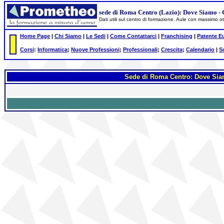
sede di Roma Centro (Lazio): Dove Siamo - 
Dati utili sul centro di formazione. Aule con massimo 
Home Page
|
Chi Siamo
|
Le Sedi
|
Come Contattarci
|
Franchising
|
Patente E
Corsi
:
Informatica
;
Nuove Professioni
;
Professionali
;
Crescita
;
Calendario
|
S
Sede di Roma Centro: Dove Siam