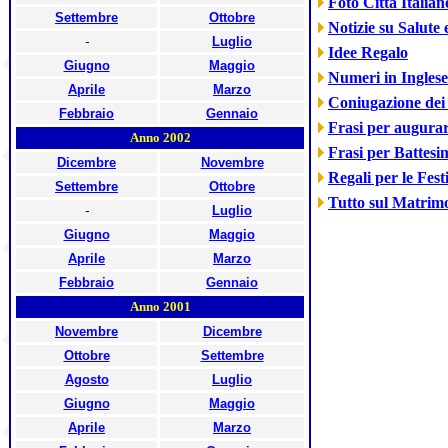
Foto Città Italian
Settembre
Ottobre
Notizie su Salute
-
Luglio
Idee Regalo
Giugno
Maggio
Numeri in Inglese
Aprile
Marzo
Coniugazione dei
Febbraio
Gennaio
Frasi per augur
Anno 2002
Frasi per Battesi
Dicembre
Novembre
Regali per le Fest
Settembre
Ottobre
Tutto sul Matrim
-
Luglio
Giugno
Maggio
Aprile
Marzo
Febbraio
Gennaio
Anno 2001
Novembre
Dicembre
Ottobre
Settembre
Agosto
Luglio
Giugno
Maggio
Aprile
Marzo