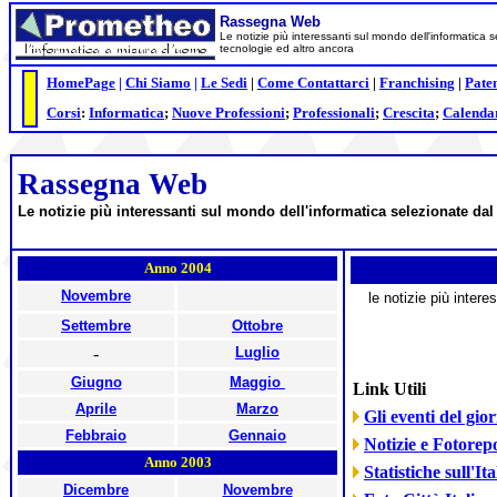
Rassegna Web
Le notizie più interessanti sul mondo dell'informatica 
tecnologie ed altro ancora
HomePag
e
|
Chi Siamo
|
Le Sedi
|
Come Contattarci
|
Franchising
|
Pate
Corsi
:
Informatica
;
Nuove Professioni
;
Professionali
;
Crescita
;
Calenda
Rassegna Web
Le notizie più interessanti sul mondo dell'informatica selezionate da
Anno 2004
Novembre
le notizie più intere
Settembre
Ottobre
-
Luglio
Giugno
Maggio
Link Utili
Aprile
Marzo
Gli eventi del gio
Febbraio
Gennaio
Notizie e Fotore
Anno 2003
Statistiche sull'Ita
Dicembre
Novembre