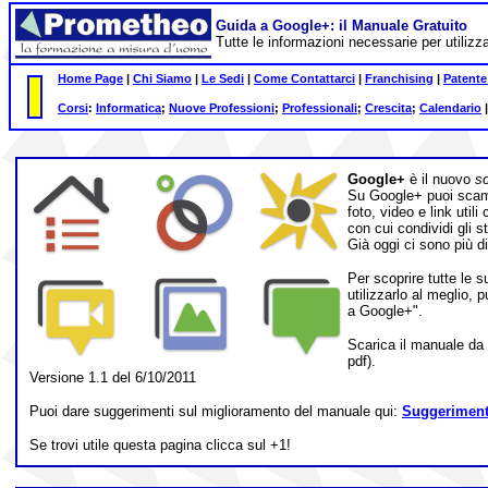
Guida a Google+: il Manuale Gratuito
Tutte le informazioni necessarie per utilizza
Home Page
|
Chi Siamo
|
Le Sedi
|
Come Contattarci
|
Franchising
|
Patente
Corsi
:
Informatica
;
Nuove Professioni
;
Professionali
;
Crescita
;
Calendario
Google+
è il nuovo
so
Su Google+ puoi scamb
foto, video e link utili
con cui condividi gli s
Già oggi ci sono più d
Per scoprire tutte le s
utilizzarlo al meglio, 
a Google+".
Scarica il manuale da
pdf).
Versione 1.1 del 6/10/2011
Puoi dare suggerimenti sul miglioramento del manuale qui:
Suggeriment
Se trovi utile questa pagina clicca sul +1!