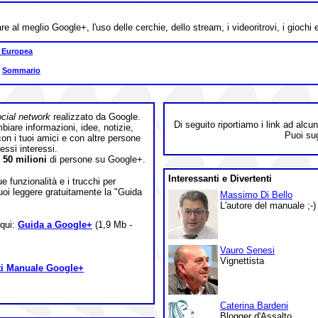
re al meglio Google+, l'uso delle cerchie, dello stream, i videoritrovi, i giochi 
 Europea
|
Sommario
cial network
realizzato da Google.
Di seguito riportiamo i link ad alc
iare informazioni, idee, notizie,
Puoi sug
 con i tuoi amici e con altre persone
tessi interessi.
i
50 milioni
di persone su Google+.
Interessanti e
Divertenti
ue funzionalità e i trucchi per
puoi leggere gratuitamente la "Guida
Massimo Di Bello
L'autore del manuale ;-)
 qui:
Guida a Google+
(1,9 Mb -
Vauro Senesi
Vignettista
i Manuale Google+
Caterina Bardeni
Blogger d'Assalto