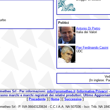
turbo
Politici
Antonio Di Pietro
Italia dei Valori
Pier Ferdinando Casini
UDC
Ved
(In inglese. Pa
metheo Srl - Per informazioni:
info@prometheo.it
(
Informativa Privacy
)
ti sono marchi e marchi registrati dei relativi produttori. Ultimo Aggiorna
[
Precedente
]
[
Home
]
[
Successiva
]
metheo Srl - P. IVA 06643120634 - C.C.I.A.A. NA 507036 - Iscr. Trib. NA 184