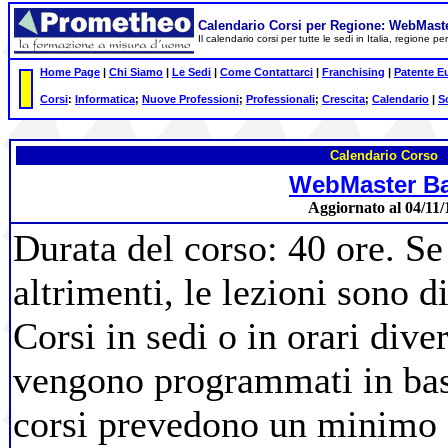
Calendario Corsi per Regione: WebMast
Il calendario corsi per tutte le sedi in Italia, regione 
Home Page
|
Chi Siamo
|
Le Sedi
|
Come Contattarci
|
Franchising
|
Patente E
Corsi
:
Informatica
;
Nuove Professioni
;
Professionali
;
Crescita
;
Calendario
|
S
Calendario Corso
WebMaster B
Aggiornato al 04/11/
Durata del corso: 40 ore. Se
altrimenti, le lezioni sono d
Corsi in sedi o in orari diver
vengono programmati in base 
corsi prevedono un minimo d