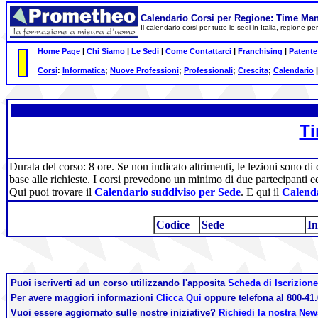
Calendario Corsi per Regione: Time M
Il calendario corsi per tutte le sedi in Italia, regione 
Home Page
|
Chi Siamo
|
Le Sedi
|
Come Contattarci
|
Franchising
|
Patente
Corsi
:
Informatica
;
Nuove Professioni
;
Professionali
;
Crescita
;
Calendario
T
Durata del corso: 8 ore. Se non indicato altrimenti, le lezioni sono di
base alle richieste. I corsi prevedono un minimo di due partecipanti e
Qui puoi trovare il
Calendario suddiviso per Sede
. E qui il
Calenda
Codice
Sede
In
Puoi iscriverti ad un corso utilizzando l'apposita
Scheda di Iscrizione
Per avere maggiori informazioni
Clicca Qui
oppure telefona al 800-41.
Vuoi essere aggiornato sulle nostre iniziative?
Richiedi la nostra Ne