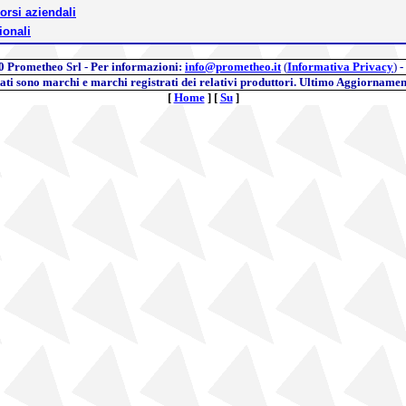
orsi aziendali
ionali
0
Prometheo Srl - Per informazioni:
info@prometheo.it
(
Informativa Privacy
)
-
itati sono marchi e marchi registrati dei relativi produttori. Ultimo Aggiornamen
[
Home
]
[
Su
]