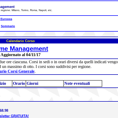
anagement
per regione: Milano, Torino, Roma, Napoli, etc.
 Europea
|
Sommario
Calendario Corso
ime Management
Aggiornato al 04/11/17
 due ore ciascuna. Corsi in sedi o in orari diversi da quelli indicati ven
d un massimo di otto. I corsi sono suddivisi per regione.
rio Corsi Generale
.
izio
Orario
Giorni
Note eventuali
68.98
wsletter GRATUITA!