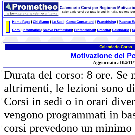
Calendario Corsi per Regione: Motivazi
Il calendario corsi per tutte le sedi in Italia, regione 
Home Page
|
Chi Siamo
|
Le Sedi
|
Come Contattarci
|
Franchising
|
Patente E
Corsi
:
Informatica
;
Nuove Professioni
;
Professionali
;
Crescita
;
Calendario
|
S
Calendario Corso
Motivazione del P
Aggiornato al 04/11/
Durata del corso: 8 ore. Se 
altrimenti, le lezioni sono d
Corsi in sedi o in orari diver
vengono programmati in base 
corsi prevedono un minimo d