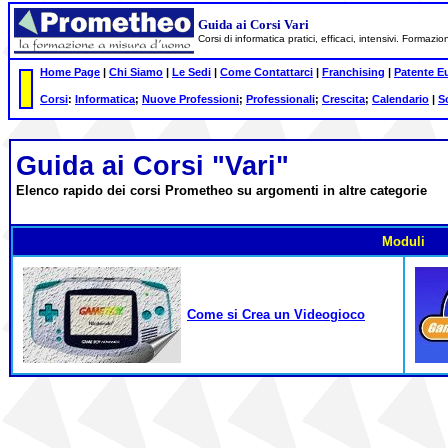
Guida ai Corsi Vari
Corsi di informatica pratici, efficaci, intensivi. Formazi
Home Page
|
Chi Siamo
|
Le Sedi
|
Come Contattarci
|
Franchising
|
Patente E
Corsi
:
Informatica
;
Nuove Professioni
;
Professionali
;
Crescita
;
Calendario
|
S
Guida ai
Corsi
"Vari"
Elenco rapido dei corsi Prometheo su argomenti in altre categorie
Moduli
Come si Crea un Videogioco