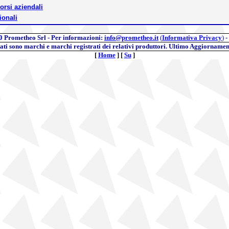
orsi aziendali
ionali
0
Prometheo Srl - Per informazioni:
info@prometheo.it
(
Informativa Privacy
)
-
itati sono marchi e marchi registrati dei relativi produttori. Ultimo Aggiornamen
[
Home
]
[
Su
]