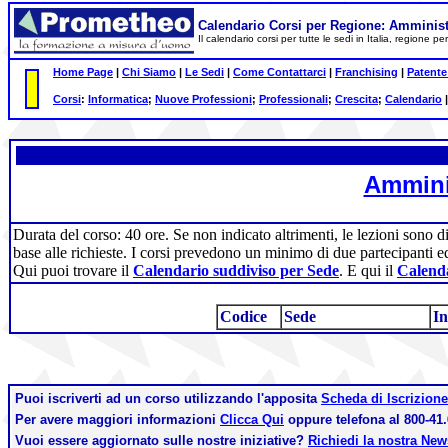
Calendario Corsi per Regione: Amminis
Il calendario corsi per tutte le sedi in Italia, regione 
Home Page
|
Chi Siamo
|
Le Sedi
|
Come Contattarci
|
Franchising
|
Patente
Corsi
:
Informatica
;
Nuove Professioni
;
Professionali
;
Crescita
;
Calendario
Ammini
Durata del corso: 40 ore. Se non indicato altrimenti, le lezioni sono d
base alle richieste. I corsi prevedono un minimo di due partecipanti e
Qui puoi trovare il
Calendario suddiviso per Sede
. E qui il
Calenda
Codice
Sede
In
Puoi iscriverti ad un corso utilizzando l'apposita
Scheda di Iscrizione
Per avere maggiori informazioni
Clicca Qui
oppure telefona al 800-41.
Vuoi essere aggiornato sulle nostre iniziative?
Richiedi la nostra Ne