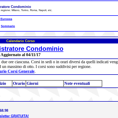
tratore Condominio
per regione: Milano, Torino, Roma, Napoli, etc.
 Europea
|
Sommario
Calendario Corso
stratore Condominio
Aggiornato al 04/11/17
i due ore ciascuna. Corsi in sedi o in orari diversi da quelli indicati v
d un massimo di otto. I corsi sono suddivisi per regione.
rio Corsi Generale
.
izio
Orario
Giorni
Note eventuali
68.98
wsletter GRATUITA!