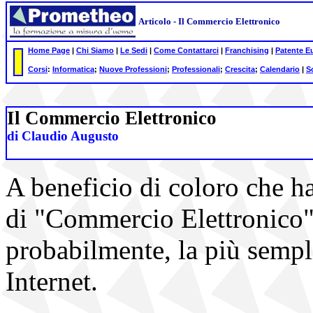
Articolo - Il Commercio Elettronico
Home Page
|
Chi Siamo
|
Le Sedi
|
Come Contattarci
|
Franchising
|
Patente E
Corsi
:
Informatica
;
Nuove Professioni
;
Professionali
;
Crescita
;
Calendario
|
S
Il Commercio Elettronico
di Claudio Augusto
A beneficio di coloro che h
di "Commercio Elettronico", 
probabilmente, la più sempli
Internet.