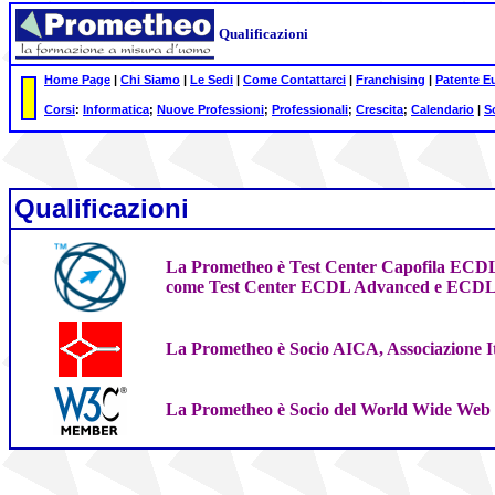
Qualificazioni
Home Page
|
Chi Siamo
|
Le Sedi
|
Come Contattarci
|
Franchising
|
Patente E
Corsi
:
Informatica
;
Nuove Professioni
;
Professionali
;
Crescita
;
Calendario
|
S
Qualificazioni
La Prometheo è Test Center Capofila ECDL:
come Test Center ECDL Advanced e ECD
La Prometheo è Socio AICA, Associazione Ita
La Prometheo è Socio
del World Wide Web